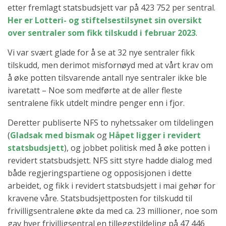
etter fremlagt statsbudsjett var på 423 752 per sentral.
Her er Lotteri- og stiftelsestilsynet sin oversikt
over sentraler som fikk tilskudd i februar 2023
.
Vi var svært glade for å se at 32 nye sentraler fikk
tilskudd, men derimot misfornøyd med at vårt krav om
å øke potten tilsvarende antall nye sentraler ikke ble
ivaretatt – Noe som medførte at de aller fleste
sentralene fikk utdelt mindre penger enn i fjor.
Deretter publiserte NFS to nyhetssaker om tildelingen
(
Gladsak med bismak
og
Håpet ligger i revidert
statsbudsjett
), og jobbet politisk med å øke potten i
revidert statsbudsjett. NFS sitt styre hadde dialog med
både regjeringspartiene og opposisjonen i dette
arbeidet, og fikk i revidert statsbudsjett i mai gehør for
kravene våre. Statsbudsjettposten for tilskudd til
frivilligsentralene økte da med ca. 23 millioner, noe som
gav hver frivilligsentral en tilleggstildeling på 47 446