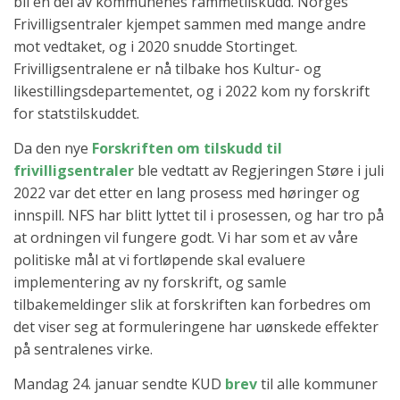
bli en del av kommunenes rammetilskudd. Norges
Frivilligsentraler kjempet sammen med mange andre
mot vedtaket, og i 2020 snudde Stortinget.
Frivilligsentralene er nå tilbake hos Kultur- og
likestillingsdepartementet, og i 2022 kom ny forskrift
for statstilskuddet.
Da den nye
Forskriften om tilskudd til
frivilligsentraler
ble vedtatt av Regjeringen Støre i juli
2022 var det etter en lang prosess med høringer og
innspill. NFS har blitt lyttet til i prosessen, og har tro på
at ordningen vil fungere godt. Vi har som et av våre
politiske mål at vi fortløpende skal evaluere
implementering av ny forskrift, og samle
tilbakemeldinger slik at forskriften kan forbedres om
det viser seg at formuleringene har uønskede effekter
på sentralenes virke.
Mandag 24. januar sendte KUD
brev
til alle kommuner