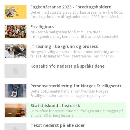
Fagkonferanse 2023 - Foredragsholdere
Det er med største glede at vi kan presentere våre flotte
foredragsholdere til fagkonferansen 2023! Iman Meskini
vil være vår konferansier og sammen med
frivilligsentraler og andre aktuelle foredragsholdere vil
Frivilligbørs
hun gi oss en innholdsrik konferanse.
NFS ser på muligheten for å stimulere flere
frivilligsentraler og kommuner til å ta i bruk konseptet
"Frivilligbørs". På denne siden vil du finne status i dette
arbeidet. Bildet er fra Stavanger Frivilligbørs.
IT-løsning - bakgrunn og prosess
Norges Frivilligsentraler arbeider med innføring av en
felles IT-løsning for frivilligsentralene. Her finner du
informasjon om bakgrunn og ulike valg i denne
prosessen.
Kontaktinfo nederst på språksidene
Personvernerklæring for Norges Frivilligsentraler
Dette dokumentet handler om hvordan Norges
Frivilligsentraler samler inn, lagrer og benytter
informasjon om personer. Ta kontakt med oss dersom
du er usikker på hva dette betyr for deg.
Statstilskudd - historikk
Forskriften for statstilskudd til frivilligsentraler bygger på
en over 30 år lang historie.
Tekst nederst på alle sider