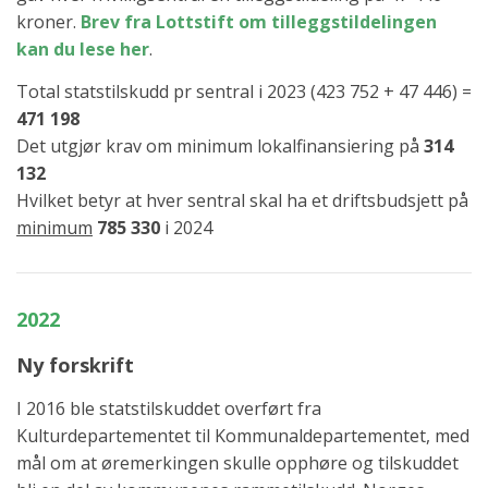
kroner.
Brev fra Lottstift om tilleggstildelingen
kan du lese her
.
Total statstilskudd pr sentral i 2023 (423 752 + 47 446) =
471 198
Det utgjør krav om minimum lokalfinansiering på
314
132
Hvilket betyr at hver sentral skal ha et driftsbudsjett på
minimum
785 330
i 2024
2022
Ny forskrift
I 2016 ble statstilskuddet overført fra
Kulturdepartementet til Kommunaldepartementet, med
mål om at øremerkingen skulle opphøre og tilskuddet