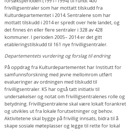
forsøksperioden (1991–1994) til rundt 400
frivilligsentraler som har mottatt tilskudd fra
Kulturdepartementet i 2014. Sentralene som har
mottatt tilskudd i 2014 er spredt over hele landet, og
det finnes én eller flere sentraler i 328 av 428
kommuner. I perioden 2005– 2014 er det gitt
etableringstilskudd til 161 nye frivilligsentraler.
Departementets vurdering og forslag til endring
På oppdrag fra Kulturdepartementet har Institutt for
samfunnsforskning med jevne mellomrom utført
evalueringer av ordningen med tilskudd til
frivilligsentraler. KS har også tatt initiativ til
undersøkelser og notat om frivilligsentralenes rolle og
betydning. Frivilligsentralene skal være lokalt forankret
og utvikles ut fra lokale forutsetninger og behov.
Aktivitetene skal bygge på frivillig innsats, bidra til å
skape sosiale møteplasser og legge til rette for lokal