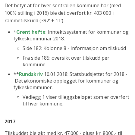
Det betyr at for hver sentral en kommune har (med
100% stilling i 2016) ble det overført kr. 403 000 i
rammetilskudd (392’ + 11’).
*
Grønt hefte
: Inntektssystemet for kommunar og
fylkeskommunar 2018.
Side 182: Kolonne 8 - Informasjon om tilskudd
Fra side 185: oversikt over tilskudd per
kommune
**
Rundskriv
10.01.2018: Statsbudsjettet for 2018 -
Det økonomiske opplegget for kommuner og
fylkeskommuner.
Vedlegg 1 viser tilleggsbeløpet som er overført
til hver kommune.
2017
Tilskuddet ble økt med kr. 47.000.- pluss kr. 8000,- til