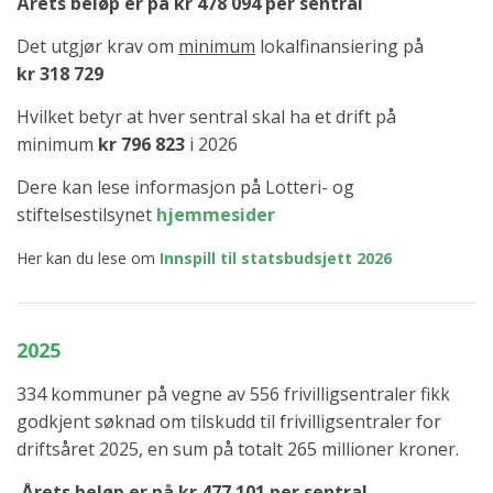
Årets beløp er på kr 478 094 per sentral
Det utgjør krav om
minimum
lokalfinansiering på
kr
318 729
Hvilket betyr at hver sentral skal ha et drift på
minimum
kr
796 823
i 2026
Dere kan lese informasjon på Lotteri- og
stiftelsestilsynet
hjemmesider
Her kan du lese om
Innspill til statsbudsjett 2026
2025
334 kommuner på vegne av 556 frivilligsentraler fikk
godkjent søknad om tilskudd til frivilligsentraler for
driftsåret 2025, en sum på totalt 265 millioner kroner.
Årets beløp er på kr 477 101 per sentral