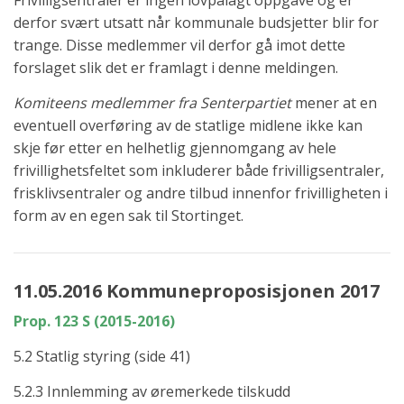
Frivilligsentraler er ingen lovpålagt oppgave og er
derfor svært utsatt når kommunale budsjetter blir for
trange. Disse medlemmer vil derfor gå imot dette
forslaget slik det er framlagt i denne meldingen.
Komiteens medlemmer fra Senterpartiet
mener at en
eventuell overføring av de statlige midlene ikke kan
skje før etter en helhetlig gjennomgang av hele
frivillighetsfeltet som inkluderer både frivilligsentraler,
frisklivsentraler og andre tilbud innenfor frivilligheten i
form av en egen sak til Stortinget.
11.05.2016 Kommuneproposisjonen 2017
Prop. 123 S (2015-2016)
5.2 Statlig styring (side 41)
5.2.3 Innlemming av øremerkede tilskudd