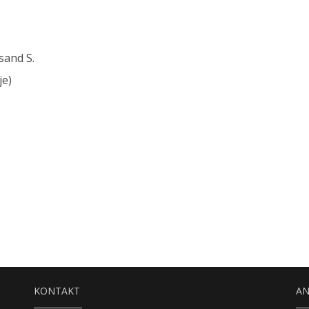
sand S.
je)
KONTAKT
A