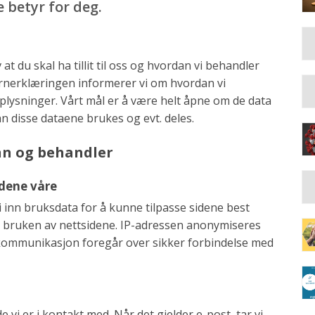
 betyr for deg.
 at du skal ha tillit til oss og hvordan vi behandler
rnerklæringen informerer vi om hvordan vi
ysninger. Vårt mål er å være helt åpne om de data
an disse dataene brukes og evt. deles.
inn og behandler
dene våre
i inn bruksdata for å kunne tilpasse sidene best
åle bruken av nettsidene. IP-adressen anonymiseres
ll kommunikasjon foregår over sikker forbindelse med
vi er i kontakt med. Når det gjelder e-post, tar vi