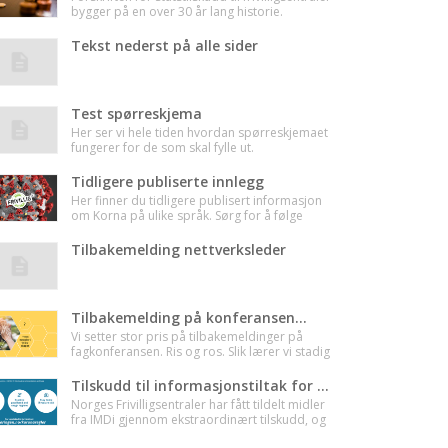
bygger på en over 30 år lang historie.
Tekst nederst på alle sider
Test spørreskjema
Her ser vi hele tiden hvordan spørreskjemaet
fungerer for de som skal fylle ut.
Tidligere publiserte innlegg
Her finner du tidligere publisert informasjon
om Korna på ulike språk. Sørg for å følge
oppdaterte retningslinjer. Se fhi.no.
Tilbakemelding nettverksleder
Tilbakemelding på konferansen...
Vi setter stor pris på tilbakemeldinger på
fagkonferansen. Ris og ros. Slik lærer vi stadig
mer og kan fortsette å utvikle oss. Kanskje var
det for eksempel noe du likte ekstra godt,
Tilskudd til informasjonstiltak for innvandrerbefolkningen
eller noe du savnet?
Norges Frivilligsentraler har fått tildelt midler
fra IMDi gjennom ekstraordinært tilskudd, og
i den forbindelse ønsker vi å legge til rette for